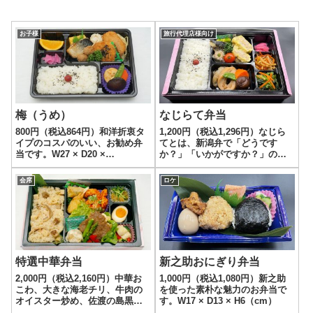
お子様
旅行代理店様向け
梅（うめ）
なじらて弁当
800円（税込864円）和洋折衷タ
1,200円（税込1,296円）なじら
イプのコスパのいい、お勧め弁
てとは、新潟弁で「どうです
当です。W27 × D20 ×
か？」「いかがですか？」の意
H4（cm）
味。新潟の定番料理が色々入っ
た、おつまみとしても優秀なお
会席
ロケ
弁当です。
特選中華弁当
新之助おにぎり弁当
2,000円（税込2,160円）中華お
1,000円（税込1,080円）新之助
こわ、大きな海老チリ、牛肉の
を使った素朴な魅力のお弁当で
オイスター炒め、佐渡の島黒豚
す。W17 × D13 × H6（cm）
焼売と大満足な中華お弁当で