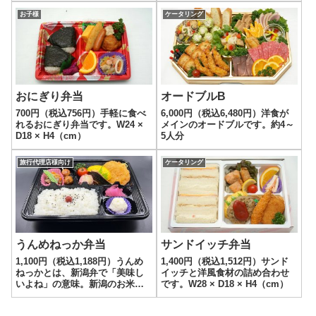
す。W28 × D18 × H4（cm）
お子様
ケータリング
おにぎり弁当
オードブルB
700円（税込756円）手軽に食べ
6,000円（税込6,480円）洋食が
れるおにぎり弁当です。W24 ×
メインのオードブルです。約4～
D18 × H4（cm）
5人分
旅行代理店様向け
ケータリング
うんめねっか弁当
サンドイッチ弁当
1,100円（税込1,188円）うんめ
1,400円（税込1,512円）サンド
ねっかとは、新潟弁で「美味し
イッチと洋風食材の詰め合わせ
いよね」の意味。新潟のお米を
です。W28 × D18 × H4（cm）
美味しく召し上がれる食材を詰
め込んだお弁当です。