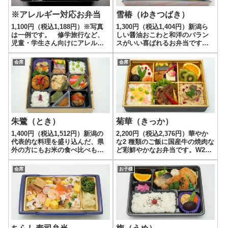
※アレルギー対応お弁当
雪椿（ゆきつばき）
1,100円（税込1,188円）※写真
1,300円（税込1,404円）新潟ら
は一例です。 修学旅行など、
しい醤油おこわと和洋のバラン
児童・学生さん向けにアレルギ
スがいい喜ばれるお弁当です。
ー対応を行ったお弁当です。お
W28 × D18 × H4（cm）
持ちの食物アレルギーによって
会席
会席
内容を変更してお届けします。
※１ 食物アレルギー事前確認調
査票をご記入ご提出のうえ、お
申し...
朱鷺（とき）
菊華（きっか）
1,400円（税込1,512円）新潟の
2,200円（税込2,376円）華やか
代表的な料理を盛り込んだ、県
な2 種類のご飯に国産牛の焼肉な
外の方にもお米の食べ比べも楽
ど彩鮮やかなお弁当です。W27
しめます。W21 × D21 ×
× D18 × H5（cm）
H4（cm）
会席
お子様