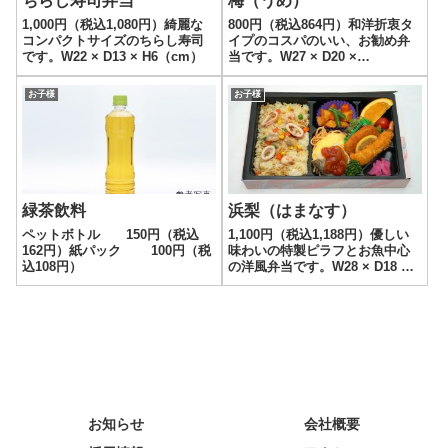
ちらし寿司弁当
梅（うめ）
1,000円（税込1,080円）綺麗な
800円（税込864円）和洋折衷タ
コンパクトサイズのちらし寿司
イプのコスパのいい、お勧め弁
です。W22 × D13 × H6（cm）
当です。W27 × D20 ×
H4（cm）
お子様
お子様
緑茶飲料
浜梨（はまなす）
ペットボトル 150円（税込
1,100円（税込1,188円）優しい
162円）紙パック 100円（税
味わいの特製ピラフとお魚中心
込108円）
の洋風弁当です。W28 × D18 ×
H4（cm）
お知らせ
会社概要