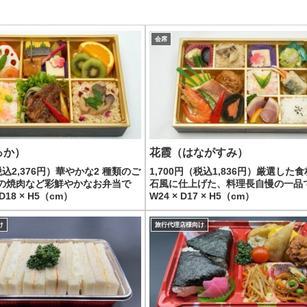
会席
っか）
花霞（はながすみ）
（税込2,376円）華やかな2 種類のご
1,700円（税込1,836円）厳選した
の焼肉など彩鮮やかなお弁当で
石風に仕上げた、料理長自慢の一品
D18 × H5（cm）
W24 × D17 × H5（cm）
け
旅行代理店様向け