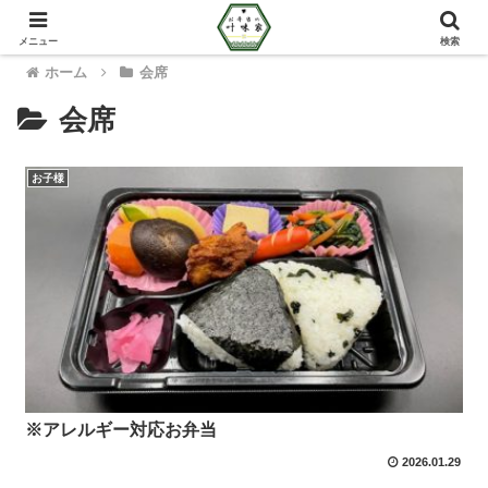
メニュー
検索
ホーム
会席
会席
お子様
※アレルギー対応お弁当
2026.01.29